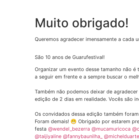
Muito obrigado!
Queremos agradecer imensamente a cada um
São 10 anos de Guarufestival!
Organizar um evento desse tamanho não é ta
a seguir em frente e a sempre buscar o melh
Também não podemos deixar de agradecer à 
edição de 2 dias em realidade. Vocês são in
Os convidados dessa edição também foram e
Foram demais! 😁 Obrigado por estarem pr
festa
@wendel_bezerra
@mucamuricoca
@o
@taijiyaline
@fannybaunilha_
@michelduart