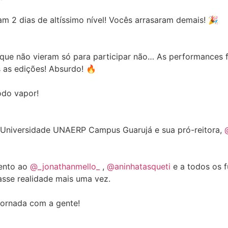
am 2 dias de altíssimo nível! Vocês arrasaram demais! 🎉
ue não vieram só para participar não… As performances f
 as edições! Absurdo! 🔥
odo vapor!
 Universidade UNAERP Campus Guarujá e sua pró-reitora,
ento ao
@_jonathanmello_
,
@aninhatasqueti
e a todos os 
asse realidade mais uma vez.
jornada com a gente!