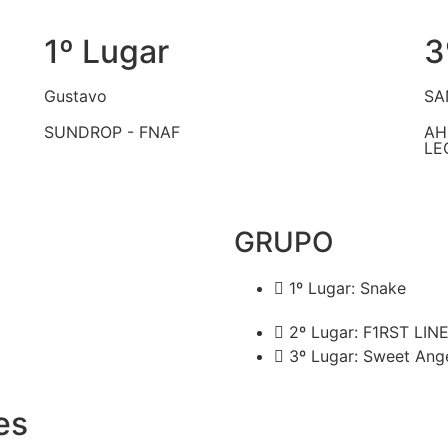
1º Lugar
3
Gustavo
SA
SUNDROP - FNAF
AH
LE
GRUPO
1º Lugar: Snake
2º Lugar: F1RST LIN
3º Lugar: Sweet Ang
es