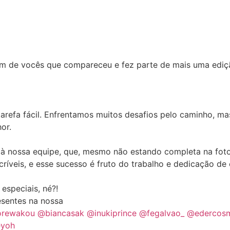
 de vocês que compareceu e fez parte de mais uma edição
refa fácil. Enfrentamos muitos desafios pelo caminho, ma
or.
nossa equipe, que, mesmo não estando completa na foto, 
críveis, e esse sucesso é fruto do trabalho e dedicação de
speciais, né?!
esentes na nossa
rewakou
@biancasak
@inukiprince
@fegalvao_
@edercos
eyoh