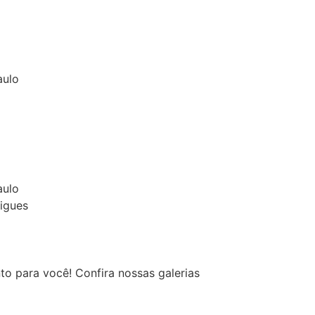
aulo
aulo
rigues
 para você! Confira nossas galerias