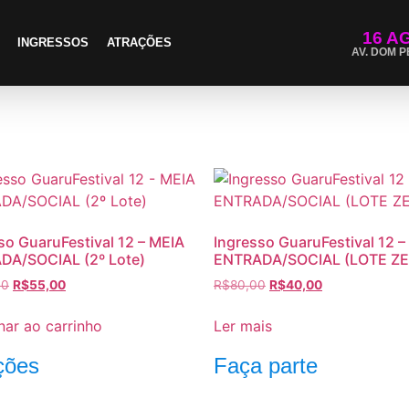
16 A
INGRESSOS
ATRAÇÕES
AV. DOM P
so GuaruFestival 12 – MEIA
Ingresso GuaruFestival 12 –
DA/SOCIAL (2º Lote)
ENTRADA/SOCIAL (LOTE Z
00
R$
55,00
R$
80,00
R$
40,00
nar ao carrinho
Ler mais
ções
Faça parte