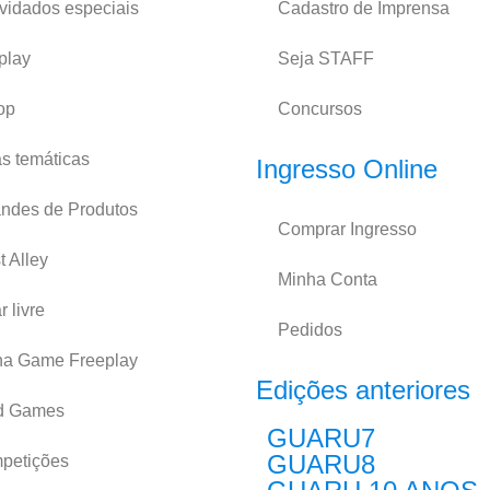
vidados especiais
Cadastro de Imprensa
play
Seja STAFF
op
Concursos
s temáticas
Ingresso Online
andes de Produtos
Comprar Ingresso
st Alley
Minha Conta
r livre
Pedidos
na Game Freeplay
Edições anteriores
d Games
GUARU7
GUARU8
petições