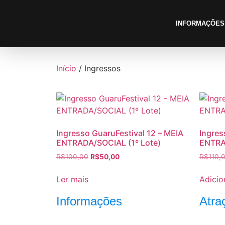
INFORMAÇÕES
Início
/ Ingressos
Ingresso GuaruFestival 12 – MEIA
Ingres
ENTRADA/SOCIAL (1º Lote)
ENTRA
R$
100,00
R$
50,00
R$
110,
Ler mais
Adicio
Informações
Atra